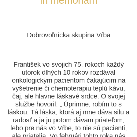
in memoriam
KONTAKT
Dobrovoľnícka skupina Vŕba
František vo svojich 75. rokoch každý
utorok dlhých 10 rokov rozdával
onkologickým pacientom čakajúcim na
vyšetrenie či chemoterapiu teplú kávu,
čaj, ale hlavne láskavé srdce. O svojej
službe hovoril: „ Úprimne, robím to s
láskou. Tá láska, ktorá aj mne dáva silu a
radosť a ja ju potom dávam priateľom,
lebo pre nás vo Vŕbe, to nie sú pacienti,
ale priatelia. Vo februári tohto roka nás