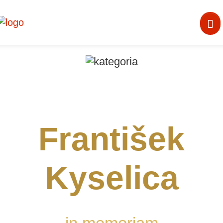
ÚVOD
O OCEŇOVANÍ
František
AKTUÁLNE
Kyselica
KRAJSKÉ OCEŇOVANIE
NÁRODNÉ OCEŇOVANIE