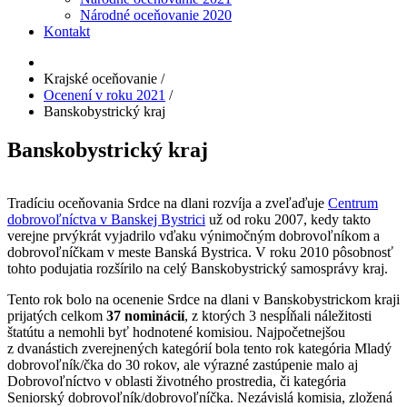
Národné oceňovanie 2020
Kontakt
Krajské oceňovanie
/
Ocenení v roku 2021
/
Banskobystrický kraj
Banskobystrický kraj
Tradíciu oceňovania Srdce na dlani rozvíja a zveľaďuje
Centrum
dobrovoľníctva v Banskej Bystrici
už od roku 2007, kedy takto
verejne prvýkrát vyjadrilo vďaku výnimočným dobrovoľníkom a
dobrovoľníčkam v meste Banská Bystrica. V roku 2010 pôsobnosť
tohto podujatia rozšírilo na celý Banskobystrický samosprávy kraj.
Tento rok bolo na ocenenie Srdce na dlani v Banskobystrickom kraji
prijatých celkom
37 nominácií
, z ktorých 3 nespĺňali náležitosti
štatútu a nemohli byť hodnotené komisiou. Najpočetnejšou
z dvanástich zverejnených kategórií bola tento rok kategória Mladý
dobrovoľník/čka do 30 rokov, ale výrazné zastúpenie malo aj
Dobrovoľníctvo v oblasti životného prostredia, či kategória
Seniorský dobrovoľník/dobrovoľníčka. Nezávislá komisia, zložená