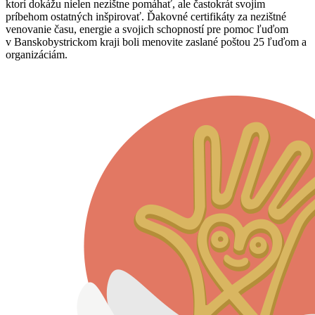
ktorí dokážu nielen nezištne pomáhať, ale častokrát svojim
príbehom ostatných inšpirovať. Ďakovné certifikáty za nezištné
venovanie času, energie a svojich schopností pre pomoc ľuďom
v Banskobystrickom kraji boli menovite zaslané poštou 25 ľuďom a
organizáciám.