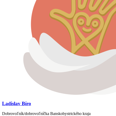
Ladislav Bíro
Dobrovoľník/dobrovoľníčka Banskobystrického kraja