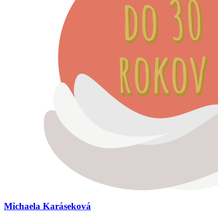
Michaela Karáseková