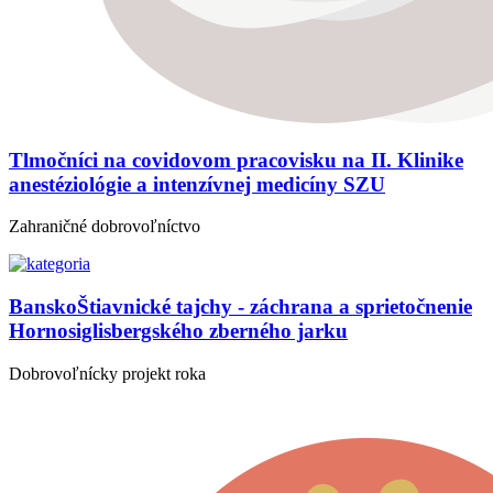
Tlmočníci na covidovom pracovisku na II. Klinike
anestéziológie a intenzívnej medicíny SZU
Zahraničné dobrovoľníctvo
BanskoŠtiavnické tajchy - záchrana a sprietočnenie
Hornosiglisbergského zberného jarku
Dobrovoľnícky projekt roka