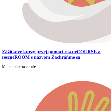
Zážitkové kurzy prvej pomoci rescueCOURSE a
rescueROOM s názvom Zachráňme sa
Mimoriadne ocenenie