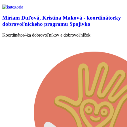
Miriam Duľová, Kristína Maková - koordinátorky
dobrovoľníckeho programu Spojivko
Koordinátor/-ka dobrovoľníkov a dobrovoľníčok