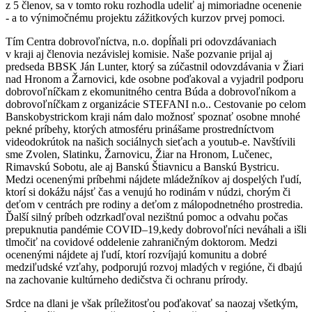
z 5 členov, sa v tomto roku rozhodla udeliť aj mimoriadne ocenenie
- a to výnimočnému projektu zážitkových kurzov prvej pomoci.
Tím Centra dobrovoľníctva, n.o. dopĺňali pri odovzdávaniach
v kraji aj členovia nezávislej komisie. Naše pozvanie prijal aj
predseda BBSK Ján Lunter, ktorý sa zúčastnil odovzdávania v Žiari
nad Hronom a Žarnovici, kde osobne poďakoval a vyjadril podporu
dobrovoľníčkam z ekomunitného centra Búda a dobrovoľníkom a
dobrovoľníčkam z organizácie STEFANI n.o.. Cestovanie po celom
Banskobystrickom kraji nám dalo možnosť spoznať osobne mnohé
pekné príbehy, ktorých atmosféru prinášame prostredníctvom
videodokrútok na našich sociálnych sieťach a youtub-e. Navštívili
sme Zvolen, Slatinku, Žarnovicu, Žiar na Hronom, Lučenec,
Rimavskú Sobotu, ale aj Banskú Štiavnicu a Banskú Bystricu.
Medzi ocenenými príbehmi nájdete mládežníkov aj dospelých ľudí,
ktorí si dokážu nájsť čas a venujú ho rodinám v núdzi, chorým či
deťom v centrách pre rodiny a deťom z málopodnetného prostredia.
Ďalší silný príbeh odzrkadľoval nezištnú pomoc a odvahu počas
prepuknutia pandémie COVID–19,kedy dobrovoľníci neváhali a išli
tlmočiť na covidové oddelenie zahraničným doktorom. Medzi
ocenenými nájdete aj ľudí, ktorí rozvíjajú komunitu a dobré
medziľudské vzťahy, podporujú rozvoj mladých v regióne, či dbajú
na zachovanie kultúrneho dedičstva či ochranu prírody.
Srdce na dlani je však príležitosťou poďakovať sa naozaj všetkým,